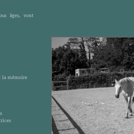
tous âges, vont
et la mémoire
s
rices