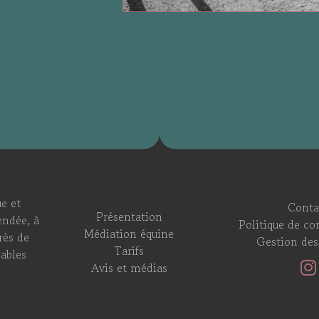
e et
Conta
Présentation
endée, à
Politique de con
Médiation équine
rès de
Gestion des
Tarifs
ables
Avis et médias